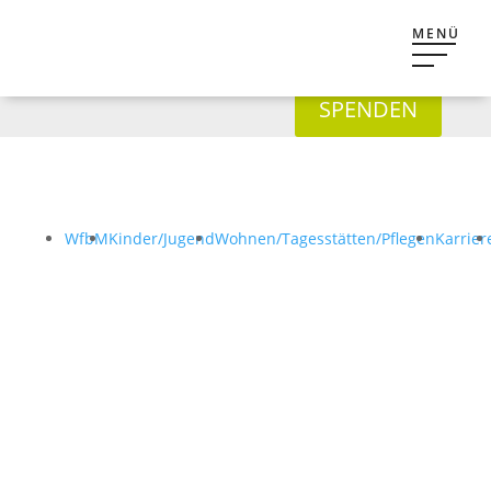
SPENDEN
WfbM
Kinder/Jugend
Wohnen/Tagesstätten/Pflegen
Karrier