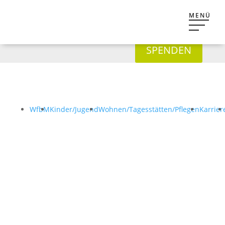
SPENDEN
WfbM
Kinder/Jugend
Wohnen/Tagesstätten/Pflegen
Karrier