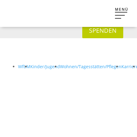
SPENDEN
WfbM
Kinder/Jugend
Wohnen/Tagesstätten/Pflegen
Karrier