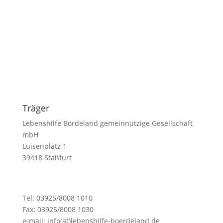
Feinkost und Tourismus
Träger
Lebenshilfe Bördeland gemeinnützige Gesellschaft
mbH
Luisenplatz 1
39418 Staßfurt
Tel: 03925/8008 1010
Fax: 03925/8008 1030
e-mail: info(at)lebenshilfe-boerdeland.de