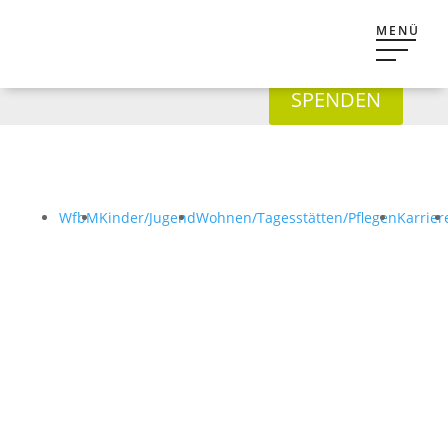
SPENDEN
WfbM
Kinder/Jugend
Wohnen/Tagesstätten/Pflegen
Karrier