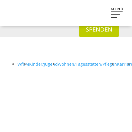
SPENDEN
WfbM
Kinder/Jugend
Wohnen/Tagesstätten/Pflegen
Karrier