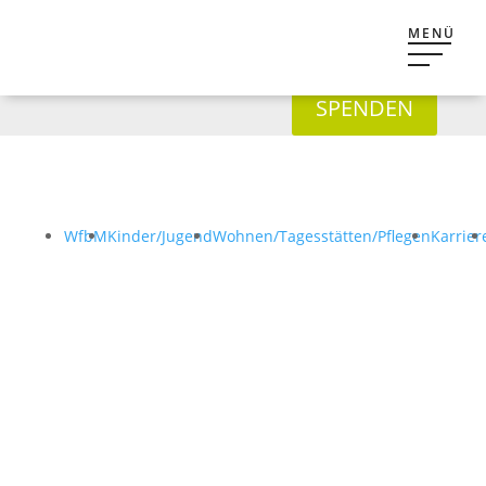
SPENDEN
WfbM
Kinder/Jugend
Wohnen/Tagesstätten/Pflegen
Karrier