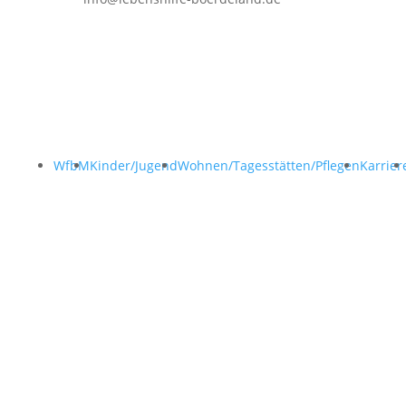
WfbM
Kinder/Jugend
Wohnen/Tagesstätten/Pflegen
Karrier