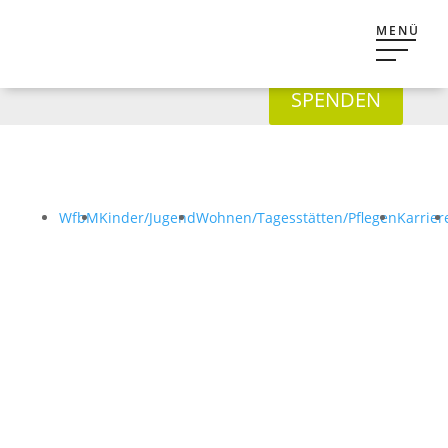
SPENDEN
WfbM
Kinder/Jugend
Wohnen/Tagesstätten/Pflegen
Karrier