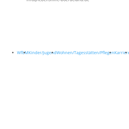
WfbM
Kinder/Jugend
Wohnen/Tagesstätten/Pflegen
Karrier