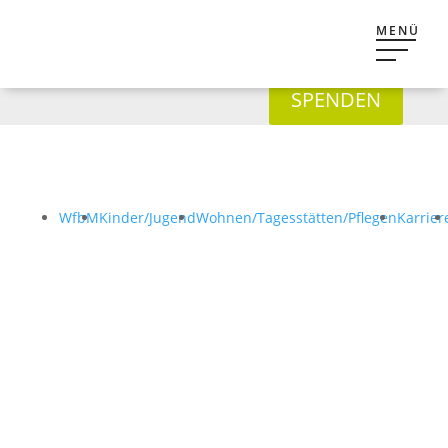
SPENDEN
WfbM
Kinder/Jugend
Wohnen/Tagesstätten/Pflegen
Karrier