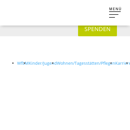
SPENDEN
WfbM
Kinder/Jugend
Wohnen/Tagesstätten/Pflegen
Karrier